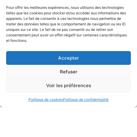
Pour offrir les meilleures expériences, nous utilisons des technologies
telles que les cookies pour stocker et/ou accéder aux informations des
Tu recherches un nouveau
appareils. Le fait de consentir à ces technologies nous permettra de
traiter des données telles que le comportement de navigation ou les ID
défi ?
uniques sur ce site. Le fait de ne pas consentir ou de retirer son
consentement peut avoir un effet négatif sur certaines caractéristiques
et fonctions.
L'Etat-major recherche pour
compléter ses rangs :
Accepter
Refuser
Voir les préférences
Un(e) remplaçant(e) du chef
Politique de cookies
Politique de confidentialité
de l'Etat-Major de Conduite
Régional